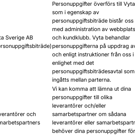
Personuppgifter överförs till Vyta
som i egenskap av
personuppgiftsbiträde bistår oss
med administration av webbplat
ta Sverige AB
och kundklubb. Vyta behandlar
ersonuppgiftsbiträde)
personuppgifterna på uppdrag a
och enligt instruktioner från oss i
enlighet med det
personuppgiftsbiträdesavtal som
ingåtts mellan parterna.
Vi kan komma att lämna ut dina
personuppgifter till olika
leverantörer och/eller
verantörer och
samarbetspartner om sådana
marbetspartners
leverantörer eller samarbetspart
behöver dina personuppgifter fö