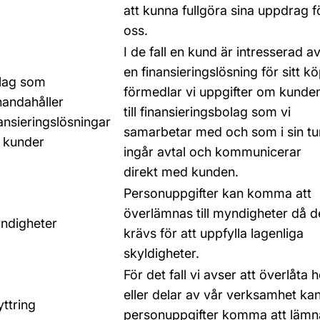
att kunna fullgöra sina uppdrag f
oss.
I de fall en kund är intresserad a
en finansieringslösning för sitt k
lag som
förmedlar vi uppgifter om kunde
lhandahåller
till finansieringsbolag som vi
ansieringslösningar
samarbetar med och som i sin tu
r kunder
ingår avtal och kommunicerar
direkt med kunden.
Personuppgifter kan komma att
överlämnas till myndigheter då d
ndigheter
krävs för att uppfylla lagenliga
skyldigheter.
För det fall vi avser att överlåta h
eller delar av vår verksamhet ka
ttring
personuppgifter komma att lämn