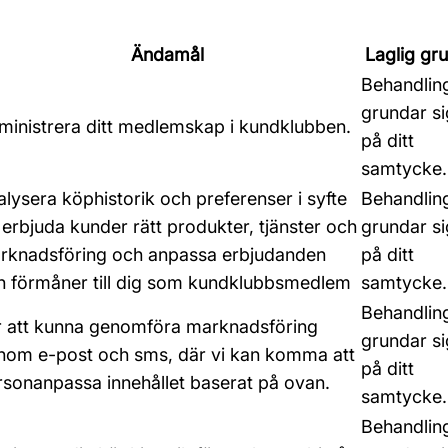
Ändamål
Laglig gr
Behandlin
grundar si
ministrera ditt medlemskap i kundklubben.
på ditt
samtycke.
lysera köphistorik och preferenser i syfte
Behandlin
 erbjuda kunder rätt produkter, tjänster och
grundar si
rknadsföring och anpassa erbjudanden
på ditt
h förmåner till dig som kundklubbsmedlem
samtycke.
Behandlin
r att kunna genomföra marknadsföring
grundar si
nom e-post och sms, där vi kan komma att
på ditt
rsonanpassa innehållet baserat på ovan.
samtycke.
Behandlin