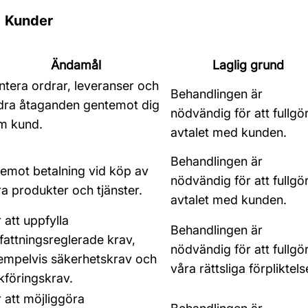
1 Kunder
Ändamål
Laglig grund
ntera ordrar, leveranser och
Behandlingen är
dra åtaganden gentemot dig
nödvändig för att fullgö
m kund.
avtalet med kunden.
Behandlingen är
 emot betalning vid köp av
nödvändig för att fullgö
a produkter och tjänster.
avtalet med kunden.
 att uppfylla
Behandlingen är
fattningsreglerade krav,
nödvändig för att fullgö
empelvis säkerhetskrav och
våra rättsliga förpliktels
kföringskrav.
 att möjliggöra