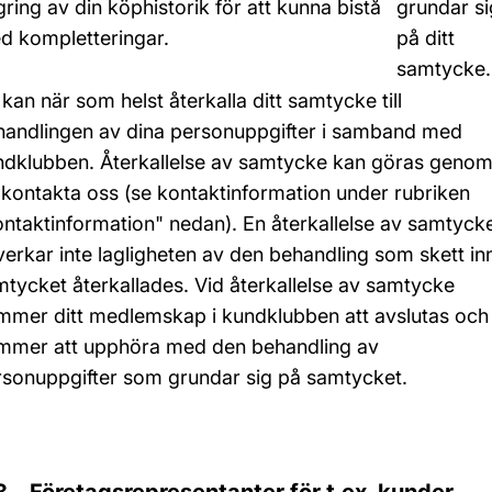
ring av din köphistorik för att kunna bistå
grundar si
d kompletteringar.
på ditt
samtycke.
kan när som helst återkalla ditt samtycke till
handlingen av dina personuppgifter i samband med
ndklubben. Återkallelse av samtycke kan göras geno
 kontakta oss (se kontaktinformation under rubriken
ntaktinformation" nedan). En återkallelse av samtyck
erkar inte lagligheten av den behandling som skett in
tycket återkallades. Vid återkallelse av samtycke
mmer ditt medlemskap i kundklubben att avslutas och 
mmer att upphöra med den behandling av
rsonuppgifter som grundar sig på samtycket.