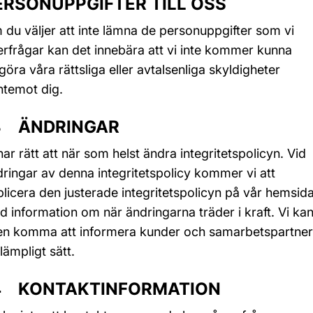
ERSONUPPGIFTER TILL OSS
du väljer att inte lämna de personuppgifter som vi
erfrågar kan det innebära att vi inte kommer kunna
lgöra våra rättsliga eller avtalsenliga skyldigheter
ntemot dig.
3 ÄNDRINGAR
har rätt att när som helst ändra integritetspolicyn. Vid
ringar av denna integritetspolicy kommer vi att
licera den justerade integritetspolicyn på vår hemsid
 information om när ändringarna träder i kraft. Vi ka
en komma att informera kunder och samarbetspartner
lämpligt sätt.
4 KONTAKTINFORMATION