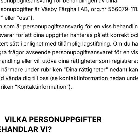
sonuppgiftsansvarig för behandlingen av dina
sonuppgifter är Väsby Färghall AB, org.nr 556079-111
i” eller ”oss”).
 som är personuppgiftsansvarig för en viss behandli
varar för att dina uppgifter hanteras på ett korrekt oc
ert sätt i enlighet med tillämplig lagstiftning. Om du ha
ra frågor avseende personuppgiftsansvaret för en vi
andling eller vill utöva dina rättigheter som registrera
 närmare under rubriken "Dina rättigheter" nedan) ka
tid vända dig till oss (se kontaktinformation nedan und
riken "Kontaktinformation").
 VILKA PERSONUPPGIFTER
EHANDLAR VI?