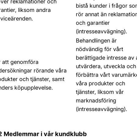
över reklamationer och
bistå kunder i frågor s
antier, liksom andra
rör annat än reklamatio
rviceärenden.
och garantier
(intresseavvägning).
Behandlingen är
nödvändig för vårt
berättigade intresse av 
r att genomföra
utvärdera, utveckla och
dersökningar rörande våra
förbättra vårt varumärk
odukter och tjänster, samt
våra produkter och
nders köpupplevelse.
tjänster, liksom vår
marknadsföring
(intresseavvägning).
2 Medlemmar i vår kundklubb