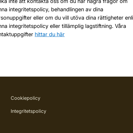
ka inte att kontakta oss om du har några frågor om
na integritetspolicy, behandlingen av dina
sonuppgifter eller om du vill utöva dina rättigheter enl
na integritetspolicy eller tillämplig lagstiftning. Våra
ntaktuppgifter
hittar du här
Cookiepolicy
Integritetspolicy