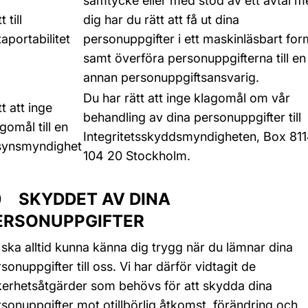
samtycke eller med stöd av ett avtal m
t till
dig har du rätt att få ut dina
aportabilitet
personuppgifter i ett maskinläsbart for
samt överföra personuppgifterna till en
annan personuppgiftsansvarig.
Du har rätt att inge klagomål om vår
t att inge
behandling av dina personuppgifter till
gomål till en
Integritetsskyddsmyndigheten, Box 811
llsynsmyndighet
104 20 Stockholm.
0 SKYDDET AV DINA
ERSONUPPGIFTER
ska alltid kunna känna dig trygg när du lämnar dina
sonuppgifter till oss. Vi har därför vidtagit de
kerhetsåtgärder som behövs för att skydda dina
sonuppgifter mot otillbörlig åtkomst, förändring och