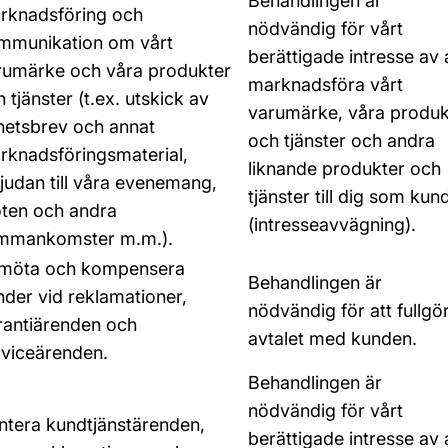
Behandlingen är
rknadsföring och
nödvändig för vårt
mmunikation om vårt
berättigade intresse av 
rumärke och våra produkter
marknadsföra vårt
 tjänster (t.ex. utskick av
varumärke, våra produk
hetsbrev och annat
och tjänster och andra
rknadsföringsmaterial,
liknande produkter och
bjudan till våra evenemang,
tjänster till dig som kun
ten och andra
(intresseavvägning).
mmankomster m.m.).
möta och kompensera
Behandlingen är
nder vid reklamationer,
nödvändig för att fullgö
rantiärenden och
avtalet med kunden.
rviceärenden.
Behandlingen är
nödvändig för vårt
ntera kundtjänstärenden,
berättigade intresse av 