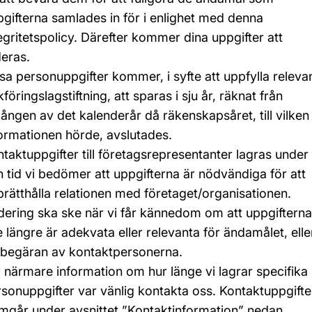
gifterna samlades in för i enlighet med denna
egritetspolicy. Därefter kommer dina uppgifter att
eras.
sa personuppgifter kommer, i syfte att uppfylla releva
föringslagstiftning, att sparas i sju år, räknat från
ången av det kalenderår då räkenskapsåret, till vilken
ormationen hörde, avslutades.
taktuppgifter till företagsrepresentanter lagras under
 tid vi bedömer att uppgifterna är nödvändiga för att
rätthålla relationen med företaget/organisationen.
ering ska ske när vi får kännedom om att uppgifterna
e längre är adekvata eller relevanta för ändamålet, elle
 begäran av kontaktpersonerna.
 närmare information om hur länge vi lagrar specifika
sonuppgifter var vänlig kontakta oss. Kontaktuppgifte
mgår under avsnittet ”Kontaktinformation” nedan.