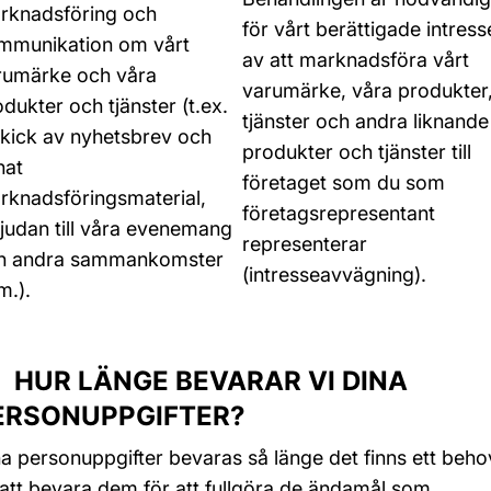
rknadsföring och
för vårt berättigade intress
mmunikation om vårt
av att marknadsföra vårt
rumärke och våra
varumärke, våra produkter
dukter och tjänster (t.ex.
tjänster och andra liknande
skick av nyhetsbrev och
produkter och tjänster till
nat
företaget som du som
rknadsföringsmaterial,
företagsrepresentant
bjudan till våra evenemang
representerar
h andra sammankomster
(intresseavvägning).
m.).
 HUR LÄNGE BEVARAR VI DINA
ERSONUPPGIFTER?
a personuppgifter bevaras så länge det finns ett beho
att bevara dem för att fullgöra de ändamål som