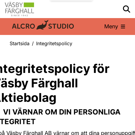
Meny
En del av:
Startsida
Integritetspolicy
ntegritetspolicy för
äsby Färghall
ktiebolag
 VI VÄRNAR OM DIN PERSONLIGA
NTEGRITET
på Väsby Färghall AB värnar om att dina personuppgif