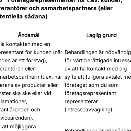
3 Företagsrepresentanter för t.ex. kunder,
verantörer och samarbetspartners (eller
tentiella sådana)
Ändamål
Laglig grund
lla kontakten med en
presentant för kunden (när
Behandlingen är nödvändig
den är ett företag),
för vårt berättigade intress
erantören eller
av att ha kontakt med dig i
marbetspartnern (t.ex. när
syfte att fullgöra avtalet m
erans av produkter eller
företaget som du som
nster ska ske eller vid
företagsrepresentant
klamationer,
representerar
rantiärenden och
(intresseavvägning).
rviceärenden).
 att möjliggöra
Behandlingen är nödvändig