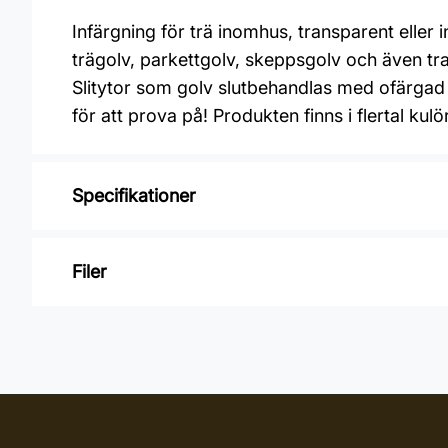
Infärgning för trä inomhus, transparent eller 
trägolv, parkettgolv, skeppsgolv och även tr
Slitytor som golv slutbehandlas med ofärga
för att prova på! Produkten finns i flertal ku
Specifikationer
Varumärke: OSMO
Filer
Glansvärde: Sidenmatt
Åtgång: 24-48 m2/L
Inga filer
Övermålningsbar: 24 h
Burkstorlek: 1 Liter
Applicering: Maskin, Pensel, Penselborste, 