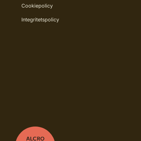
Cookiepolicy
Rekommenderat antal strykningar: 1-2 stry
Integritetspolicy
Rengöring: Penseltvätt
Leverantörens artikelnummer: 400685085