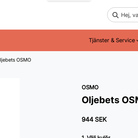
Sök
Tjänster & Service
ljebets OSMO
OSMO
Oljebets O
944 SEK
1. Välj kulör