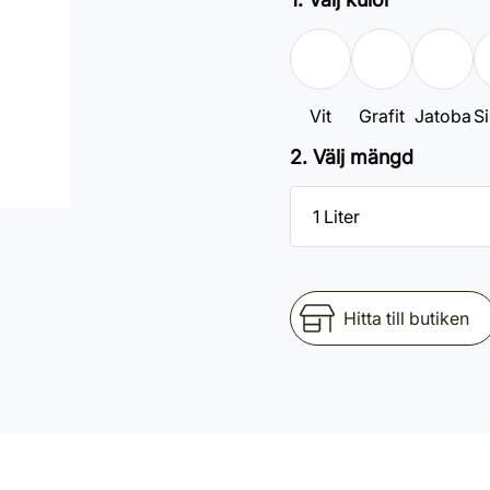
Vit
Grafit
Jatoba
Si
2. Välj mängd
Hitta till butiken