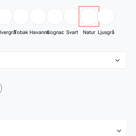
lvergrå
Tobak
Havanna
Cognac
Svart
Natur
Ljusgrå