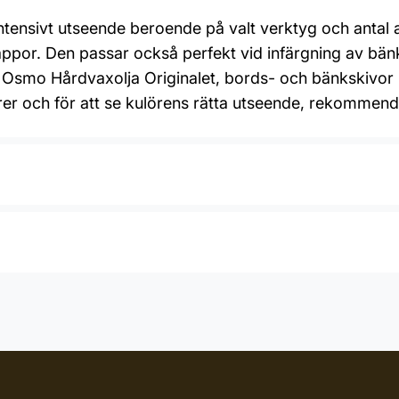
intensivt utseende beroende på valt verktyg och antal 
appor. Den passar också perfekt vid infärgning av bänk
d Osmo Hårdvaxolja Originalet, bords- och bänkskivor
lörer och för att se kulörens rätta utseende, rekommende
Roller, Spackel, Trasa