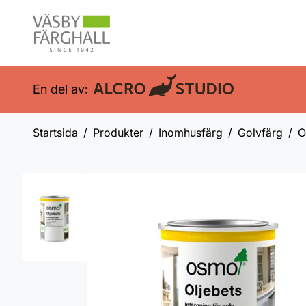
En del av:
Startsida
Produkter
Inomhusfärg
Golvfärg
O