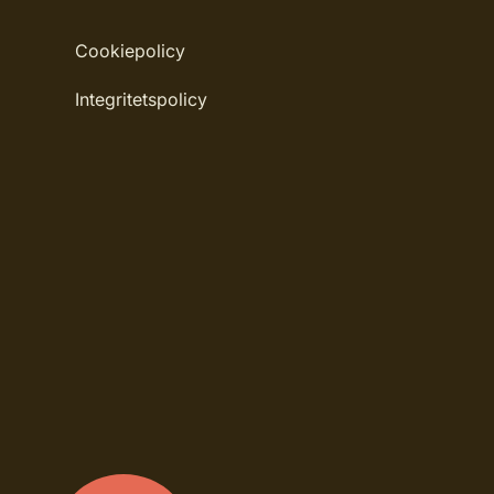
Burkstorlek: 2,7 Liter
Cookiepolicy
Applicering: Pensel eller Spruta
Integritetspolicy
Rekommenderat antal strykningar: 2 strykn
Rengöring: Vatten eller penseltvätt
Leverantörens artikelnummer: 710020974