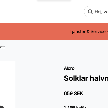
Sök
Tjänster & Service
att
Alcro
Solklar halv
659 SEK
1. Välj kulör