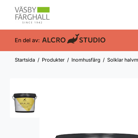
En del av:
Startsida
Produkter
Inomhusfärg
Solklar halvm