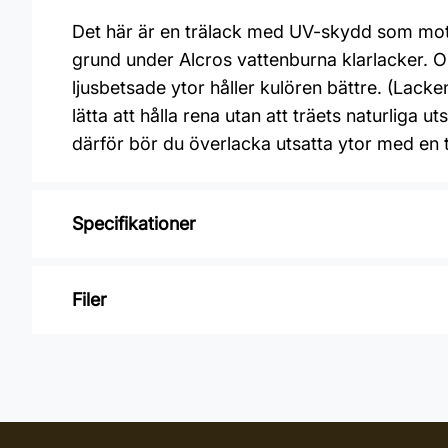
Det här är en trälack med UV-skydd som motv
grund under Alcros vattenburna klarlacker. O
ljusbetsade ytor håller kulören bättre. (Lack
lätta att hålla rena utan att träets naturliga 
därför bör du överlacka utsatta ytor med en t
Specifikationer
Varumärke: Alcro
Filer
Glansvärde: Halvmatt
Åtgång: 10 m2/L
Inga filer
Övermålningsbar: 8 h
Klibbfri: 1 h