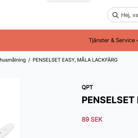
Sök
Tjänster & Service
mhusmålning
PENSELSET EASY, MÅLA LACKFÄRG
QPT
PENSELSET
89 SEK