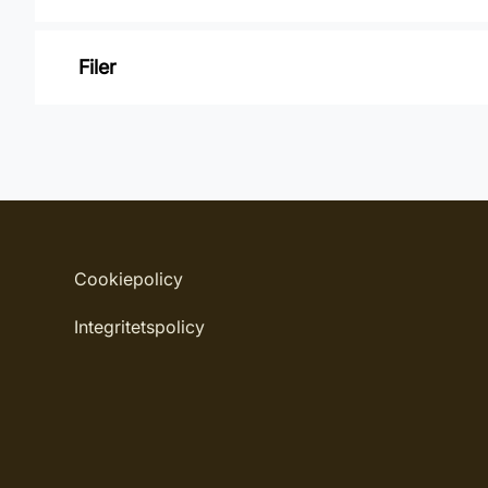
Varumärke: QPT
Filer
Leverantörens artikelnummer: 8173003
Inga filer
Cookiepolicy
Integritetspolicy