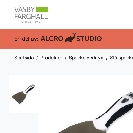
En del av:
Startsida
Produkter
Spackelverktyg
Stålspack