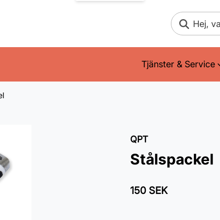
Sök
Tjänster & Service
el
QPT
Stålspackel
150 SEK