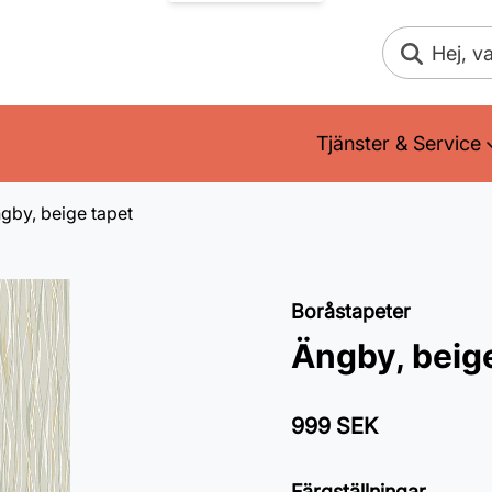
Sök
Tjänster & Service
gby, beige tapet
Boråstapeter
Ängby, beig
999 SEK
Färgställningar