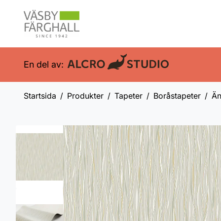
En del av:
Startsida
Produkter
Tapeter
Boråstapeter
Än