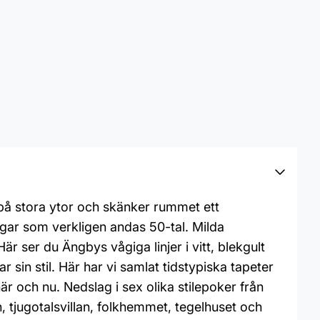
 på stora ytor och skänker rummet ett
ingar som verkligen andas 50-tal. Milda
Här ser du Ängbys vågiga linjer i vitt, blekgult
 sin stil. Här har vi samlat tidstypiska tapeter
r och nu. Nedslag i sex olika stilepoker från
den, tjugotalsvillan, folkhemmet, tegelhuset och