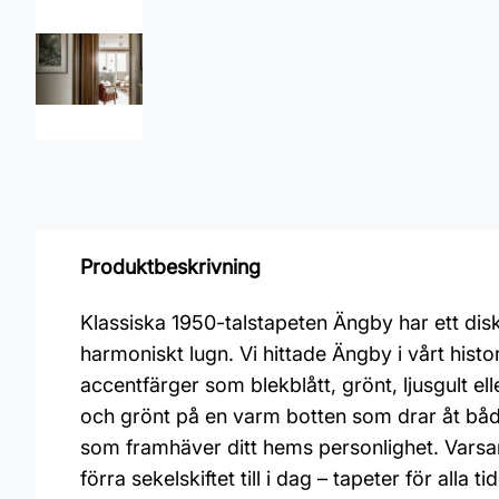
Produktbeskrivning
Klassiska 1950-talstapeten Ängby har ett dis
harmoniskt lugn. Vi hittade Ängby i vårt histo
accentfärger som blekblått, grönt, ljusgult ell
och grönt på en varm botten som drar åt både l
som framhäver ditt hems personlighet. Varsamt
förra sekelskiftet till i dag – tapeter för alla