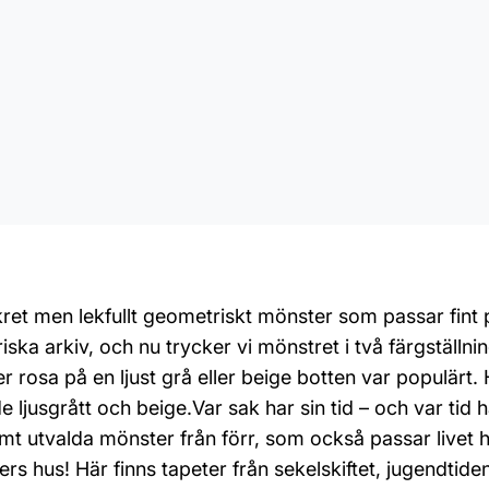
kret men lekfullt geometriskt mönster som passar fint
riska arkiv, och nu trycker vi mönstret i två färgställn
er rosa på en ljust grå eller beige botten var populärt. 
jusgrått och beige.Var sak har sin tid – och var tid har
 utvalda mönster från förr, som också passar livet hä
 tiders hus! Här finns tapeter från sekelskiftet, jugendti