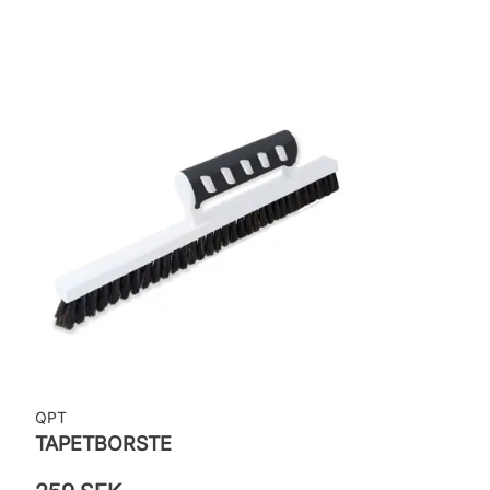
Applicering av lim: Lim strykes på väggen
Leverantörens artikelnummer: 4177
QPT
TAPETBORSTE