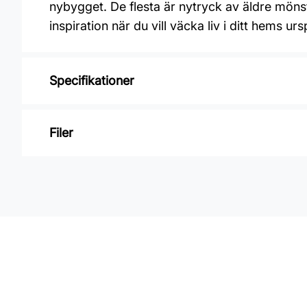
nybygget. De flesta är nytryck av äldre möns
inspiration när du vill väcka liv i ditt hems ur
Specifikationer
Varumärke: Boråstapeter
Filer
Kollektion: Alla tiders hus
Färg: Beige
Inga filer
Material: Non woven
Mönsterpassning: Förskjuten passning
Mönsterrepetition: 53 cm
Rullängd: 10,05 m
Bredd: 0,53 m