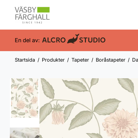
En del av:
Startsida
Produkter
Tapeter
Boråstapeter
Da