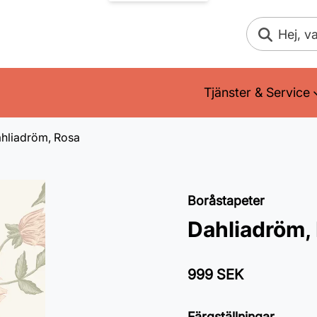
Sök
Tjänster & Service
hliadröm, Rosa
Boråstapeter
Dahliadröm,
999 SEK
Färgställningar