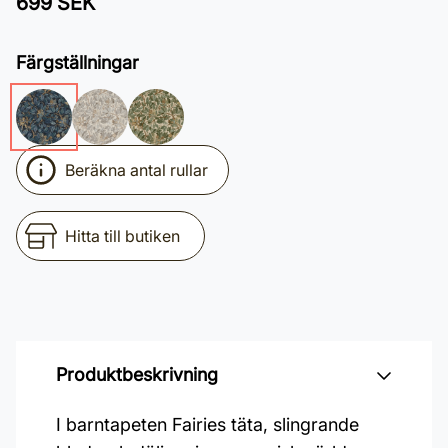
699 SEK
Färgställningar
Beräkna antal rullar
Hitta till butiken
Produktbeskrivning
I barntapeten Fairies täta, slingrande