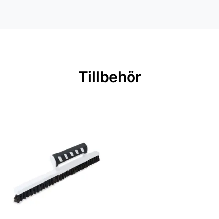
Inga filer
Färg: Blå
Material: Non woven
Mönsterpassning: Förskjuten
passning
Tillbehör
Mönsterrepetition: 53 cm
Rullängd: 10,05 m
Bredd: 0,53 m
Rekommenderat lim: Hernia non
woven
Applicering av lim: Lim strykes på
väggen
Leverantörens artikelnummer: 8142