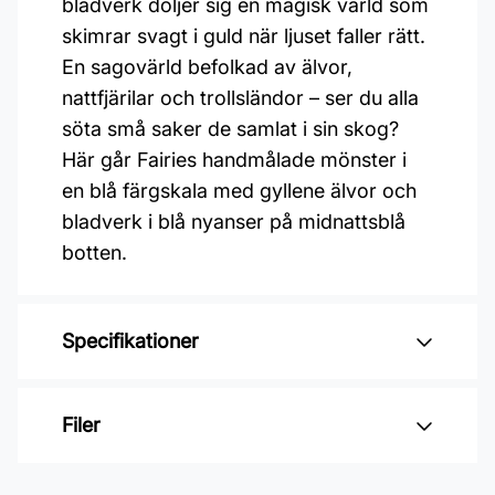
bladverk döljer sig en magisk värld som
skimrar svagt i guld när ljuset faller rätt.
En sagovärld befolkad av älvor,
nattfjärilar och trollsländor – ser du alla
söta små saker de samlat i sin skog?
Här går Fairies handmålade mönster i
en blå färgskala med gyllene älvor och
bladverk i blå nyanser på midnattsblå
botten.
Specifikationer
Varumärke: Boråstapeter
Filer
Kollektion: Fairyland
Mönster: Barnrum, Botaniskt