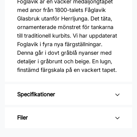
Foglavik är en vacker medaljongtapet
med anor från 1800-talets Fåglavik
Glasbruk utanför Herrljunga. Det täta,
ornamenterade mönstret för tankarna
till traditionell kurbits. Vi har uppdaterat
Foglavik i fyra nya färgställningar.
Denna går i dovt gråblå nyanser med
detaljer i gråbrunt och beige. En lugn,
finstämd färgskala på en vackert tapet.
Specifikationer
Varumärke: Boråstapeter
Filer
Kollektion: Anno
Mönster: Botaniskt