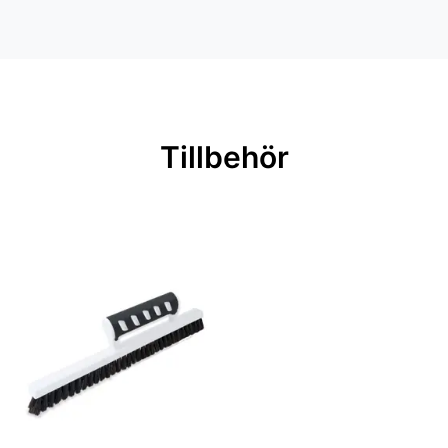
Inga filer
Färg: Blå, Beige
Material: Non woven
Mönsterpassning: Rak passning
Mönsterrepetition: 38 cm
Tillbehör
Rullängd: 10,05 m
Bredd: 0,53 m
Applicering av lim: Lim strykes på
väggen
Leverantörens artikelnummer: 4524