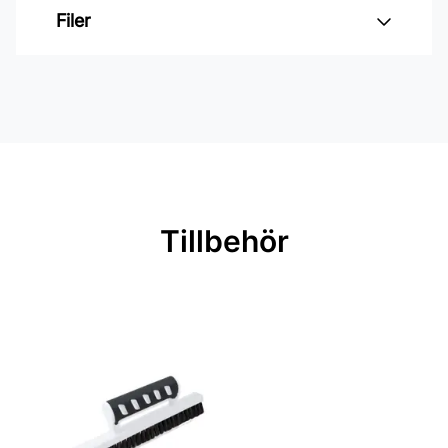
Varumärke: Boråstapeter
Filer
Kollektion: Gotain x boråstapeter,
Boråstapeter selected
Inga filer
Mönster: Blommigt, Randigt
Färg: Blå
Material: Non woven
Mönsterpassning: Förskjuten
Tillbehör
passning
Mönsterrepetition: 53 cm
Rullängd: 10,05 m
Bredd: 0,53 m
Rekommenderat lim: Hernia non
woven