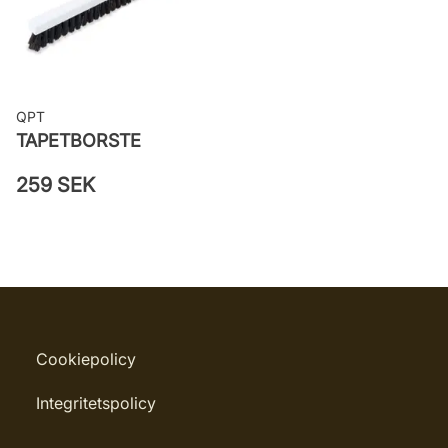
Applicering av lim: Lim strykes på
väggen
Leverantörens artikelnummer: 5684
QPT
TAPETBORSTE
259 SEK
Cookiepolicy
Integritetspolicy