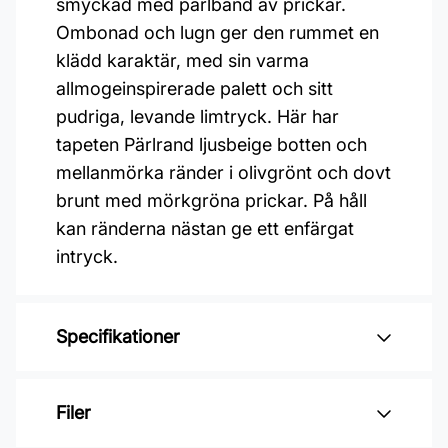
smyckad med pärlband av prickar.
Ombonad och lugn ger den rummet en
klädd karaktär, med sin varma
allmogeinspirerade palett och sitt
pudriga, levande limtryck. Här har
tapeten Pärlrand ljusbeige botten och
mellanmörka ränder i olivgrönt och dovt
brunt med mörkgröna prickar. På håll
kan ränderna nästan ge ett enfärgat
intryck.
Specifikationer
Varumärke: Boråstapeter
Filer
Kollektion: Österlen