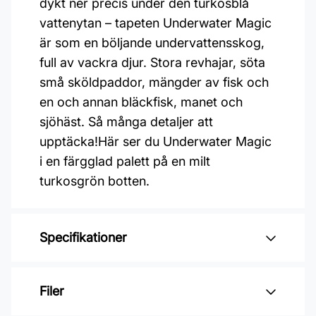
dykt ner precis under den turkosblå
vattenytan – tapeten Underwater Magic
är som en böljande undervattensskog,
full av vackra djur. Stora revhajar, söta
små sköldpaddor, mängder av fisk och
en och annan bläckfisk, manet och
sjöhäst. Så många detaljer att
upptäcka!Här ser du Underwater Magic
i en färgglad palett på en milt
turkosgrön botten.
Specifikationer
Varumärke: Boråstapeter
Filer
Kollektion: Fairyland