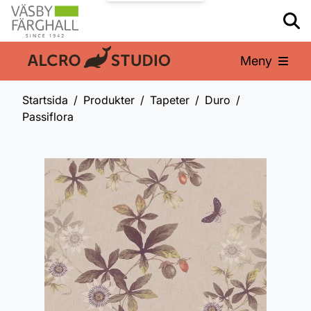
Meny
En del av:
Startsida
Produkter
Tapeter
Duro
Passiflora