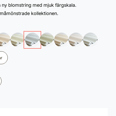
n ny blomstring med mjuk färgskala.
 småmönstrade kollektionen.
ar