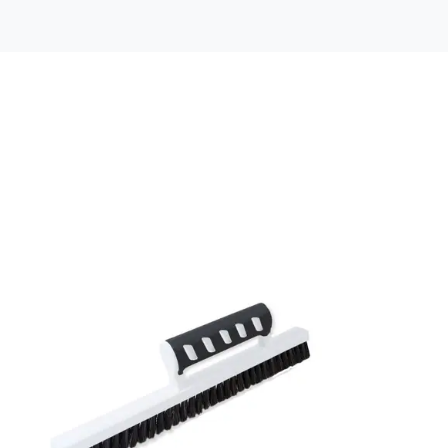
Material: Non woven
Mönsterpassning: Rak passning
Mönsterrepetition: 13,25 cm
Rullängd: 10,05 m
Bredd: 0,53 m
Rekommenderat lim: Hernia non woven
Applicering av lim: Lim strykes på väggen
Leverantörens artikelnummer: 223-07