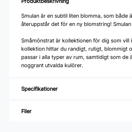
Produktbeskrivning
Smulan är en subtil liten blomma, som både är
återuppstår det för en ny blomstring! Smulan 
Småmönstrat är kollektionen för dig som vill 
kollektion hittar du randigt, rutigt, blommigt
passar i alla typer av rum, samtidigt som de 
noggrant utvalda kulörer.
Specifikationer
Varumärke: Duro
Filer
Kollektion: Småmönstrat
Mönster: Blommigt
Inga filer