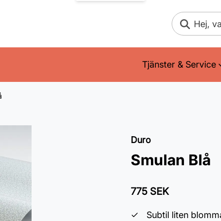
Sök
Tjänster & Service
å
Duro
Smulan Blå
775 SEK
Subtil liten blom