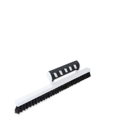
Rullängd: 10,05 m
Bredd: 0,53 m
Rekommenderat lim: Hernia non woven
Applicering av lim: Lim strykes på väggen
Leverantörens artikelnummer: 33017