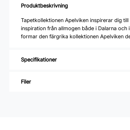
Produktbeskrivning
Tapetkollektionen Apelviken inspirerar dig ti
inspiration från allmogen både i Dalarna och
formar den färgrika kollektionen Apelviken 
Specifikationer
Varumärke: Midbec Tapeter
Filer
Kollektion: Apelviken
Material: Non woven
Inga filer
Mönsterpassning: Rak passning
Mönsterrepetition: 26,5 cm