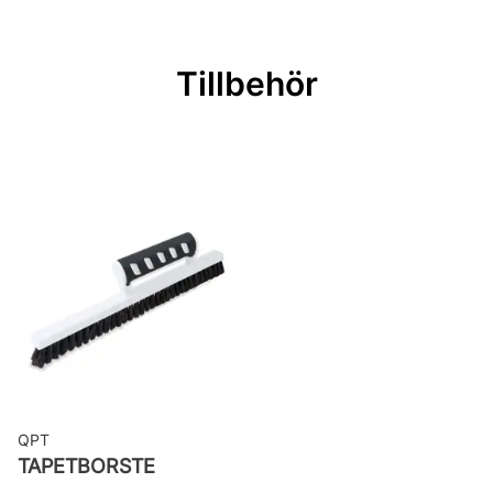
Mönsterrepetition: 64 cm
Rullängd: 10,05 m
Tillbehör
Bredd: 0,53 m
Rekommenderat lim: Hernia non
woven
Applicering av lim: Lim strykes på
väggen
Leverantörens artikelnummer:
PRI806
QPT
TAPETBORSTE