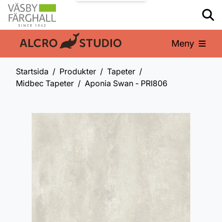
Meny
En del av:
Startsida
Produkter
Tapeter
Midbec Tapeter
Aponia Swan - PRI806