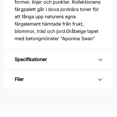
former, linjer och punkter. Kollektionens
färgpalett går i dova jordnära toner för
att fånga upp naturens egna
färgelement hämtade från frukt,
blommor, träd och jord.Gråbeige tapet
med betongmönster "Aponina Swan"
Specifikationer
Varumärke: Midbec Tapeter
Filer
Kollektion: Tribute, Kent
Material: Non woven
Inga filer
Mönsterpassning: Förskjuten
passning