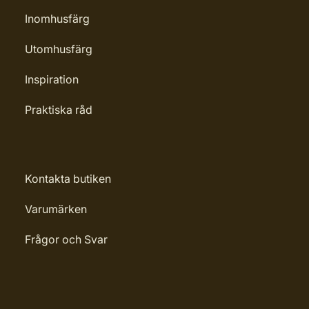
Leverantörens artikelnummer:
Inomhusfärg
32124
Utomhusfärg
Inspiration
Praktiska råd
Kontakta butiken
Varumärken
Frågor och Svar