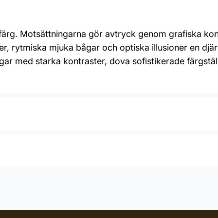
rfärg. Motsättningarna gör avtryck genom grafiska ko
injer, rytmiska mjuka bågar och optiska illusioner en 
r med starka kontraster, dova sofistikerade färgställn