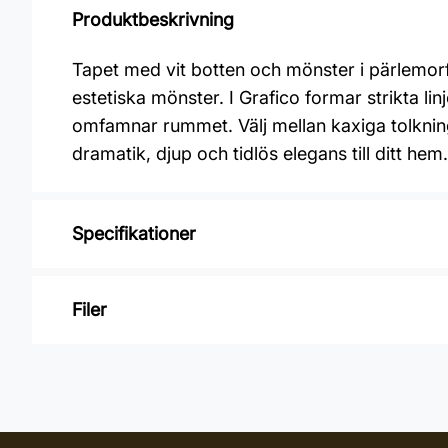
Produktbeskrivning
Tapet med vit botten och mönster i pärlemo
estetiska mönster. I Grafico formar strikta l
omfamnar rummet. Välj mellan kaxiga tolkninga
dramatik, djup och tidlös elegans till ditt hem.
Specifikationer
Varumärke: Midbec Tapeter
Filer
Kollektion: Grafico
Material: Non Woven
Inga filer
Mönsterpassning: Rak passning
Mönsterrepetition: 53 cm