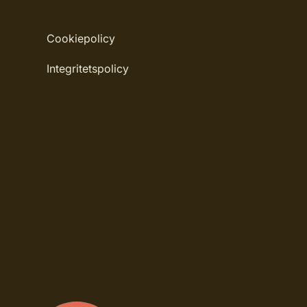
Rullängd: 10,05 m
Cookiepolicy
Bredd: 0,53 m
Integritetspolicy
Rekommenderat lim: Hernia non woven
Applicering av lim: Lim strykes på väggen
Märkning: Nyhet
Leverantörens artikelnummer: 32129