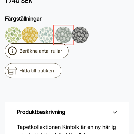
1 740 SEK
Färgställningar
Beräkna antal rullar
Hitta till butiken
Produktbeskrivning
Tapetkollektionen Kinfolk är en ny härlig