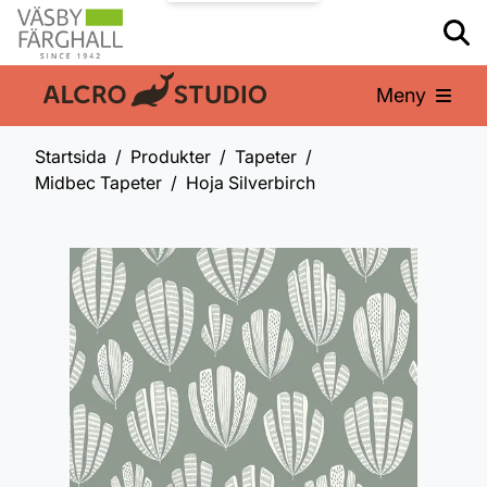
Meny
En del av:
Startsida
Produkter
Tapeter
Midbec Tapeter
Hoja Silverbirch