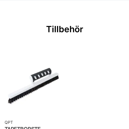
Material: Non woven
Mönsterpassning: Förskjuten
passning
Tillbehör
Mönsterrepetition: 52 cm
Rullängd: 10 m
Bredd: 0,52 m
Rekommenderat lim: Hernia non
woven
Applicering av lim: Lim strykes på
väggen
Leverantörens artikelnummer:
MISP1264
QPT