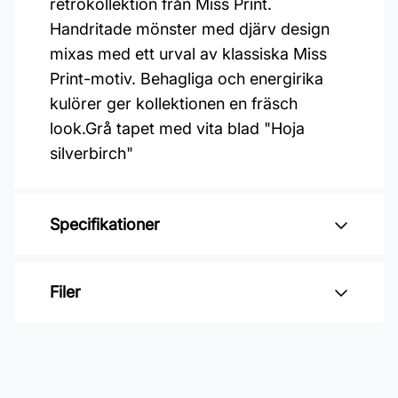
retrokollektion från Miss Print.
Handritade mönster med djärv design
mixas med ett urval av klassiska Miss
Print-motiv. Behagliga och energirika
kulörer ger kollektionen en fräsch
look.Grå tapet med vita blad "Hoja
silverbirch"
Specifikationer
Varumärke: Midbec Tapeter
Filer
Kollektion: Kinfolk
Mönster: Geometriskt
Inga filer
Färg: Grå