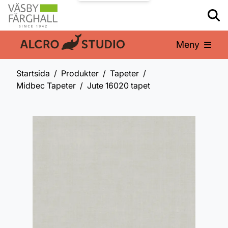
Meny
En del av:
Startsida
Produkter
Tapeter
Midbec Tapeter
Jute 16020 tapet