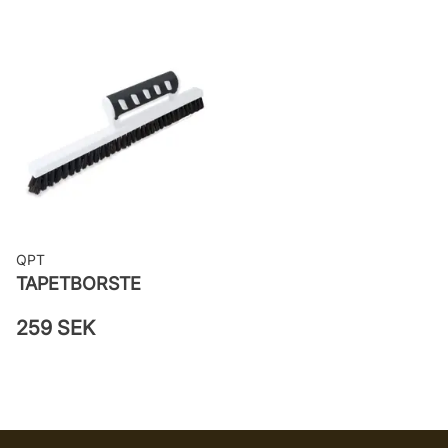
woven
Applicering av lim: Lim strykes på
väggen
Leverantörens artikelnummer:
61066
QPT
TAPETBORSTE
259 SEK