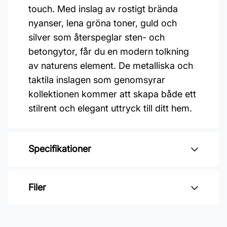
touch. Med inslag av rostigt brända
nyanser, lena gröna toner, guld och
silver som återspeglar sten- och
betongytor, får du en modern tolkning
av naturens element. De metalliska och
taktila inslagen som genomsyrar
kollektionen kommer att skapa både ett
stilrent och elegant uttryck till ditt hem.
Specifikationer
Varumärke: Midbec Tapeter
Filer
Kollektion: Level two
Färg: Brun
Inga filer