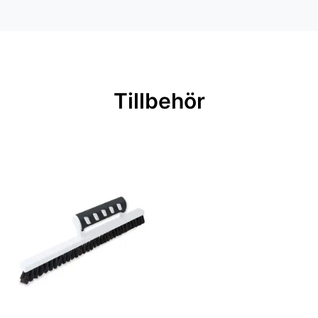
Material: Non woven
Mönsterpassning: Förskjuten
passning
Mönsterrepetition: 64 cm
Tillbehör
Rullängd: 10,05 m
Bredd: 0,53 m
Rekommenderat lim: Hernia non
woven
Applicering av lim: Lim strykes på
väggen
Leverantörens artikelnummer:
LV3403