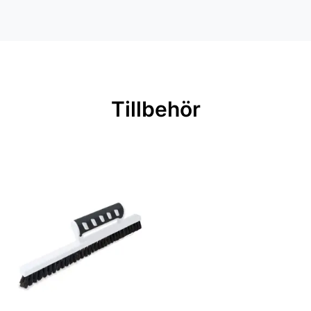
Inga filer
Mönsterpassning: Rak passning
Mönsterrepetition: 64 cm
Rullängd: 10,05 m
Bredd: 0,53 m
Tillbehör
Rekommenderat lim: Hernia non
woven
Applicering av lim: Lim strykes på
väggen
Leverantörens artikelnummer:
ILA101