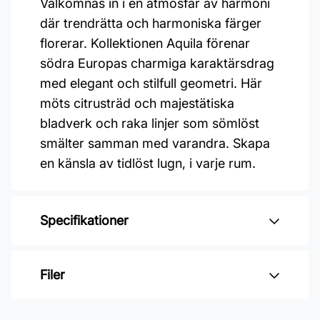
Välkomnas in i en atmosfär av harmoni
där trendrätta och harmoniska färger
florerar. Kollektionen Aquila förenar
södra Europas charmiga karaktärsdrag
med elegant och stilfull geometri. Här
möts citrusträd och majestätiska
bladverk och raka linjer som sömlöst
smälter samman med varandra. Skapa
en känsla av tidlöst lugn, i varje rum.
Specifikationer
Varumärke: Midbec Tapeter
Filer
Kollektion: Aquila
Material: Non woven