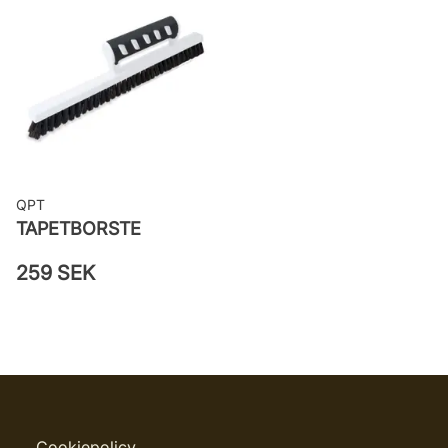
woven
Applicering av lim: Lim strykes på
väggen
Leverantörens artikelnummer:
25133
QPT
TAPETBORSTE
259 SEK
Cookiepolicy