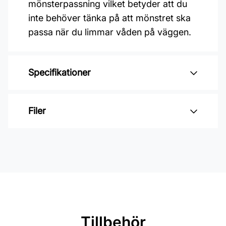
mönsterpassning vilket betyder att du
inte behöver tänka på att mönstret ska
passa när du limmar våden på väggen.
Specifikationer
Varumärke: Midbec Tapeter
Filer
Kollektion: Kulör
Mönster: Enfärgat
Inga filer
Färg: Grön
Material: Non woven
Mönsterpassning: Ingen passning
Rullängd: 10,05 m
Tillbehör