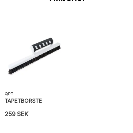
Bredd: 0,53 m
Rekommenderat lim: Hernia non
woven
Applicering av lim: Lim strykes på
väggen
Leverantörens artikelnummer:
77003
QPT
TAPETBORSTE
259 SEK