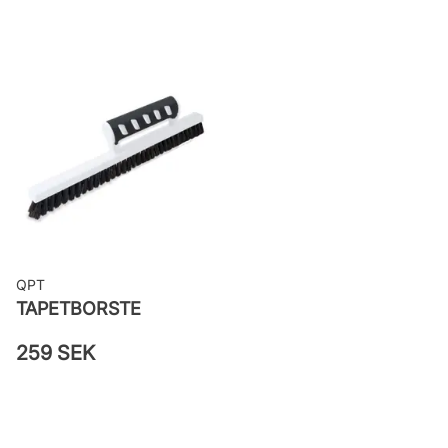
Bredd: 0,53 m
Rekommenderat lim: Hernia non
woven
Applicering av lim: Lim strykes på
väggen
Leverantörens artikelnummer:
82031
QPT
TAPETBORSTE
259 SEK