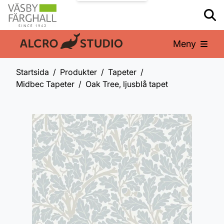
Meny
En del av:
Startsida
Produkter
Tapeter
Midbec Tapeter
Oak Tree, ljusblå tapet