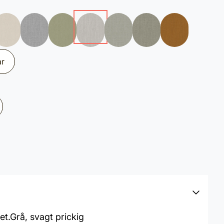
ar
et.Grå, svagt prickig