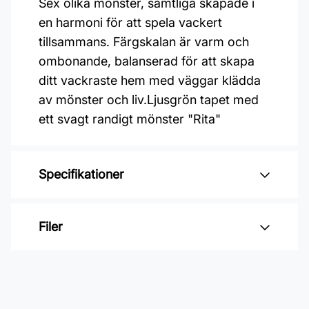
Sex olika mönster, samtliga skapade i
en harmoni för att spela vackert
tillsammans. Färgskalan är varm och
ombonande, balanserad för att skapa
ditt vackraste hem med väggar klädda
av mönster och liv.Ljusgrön tapet med
ett svagt randigt mönster "Rita"
Specifikationer
Varumärke: Midbec Tapeter
Filer
Kollektion: Ekbacka
Material: Non woven
Inga filer
Mönsterpassning: Ingen passning