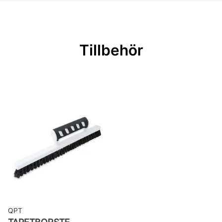
Rullängd: 10,05 m
Bredd: 0,53 m
Rekommenderat lim: Hernia non
Tillbehör
woven
Applicering av lim: Lim strykes på
väggen
Leverantörens artikelnummer: 14012
QPT