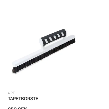
Applicering av lim: Lim strykes på väggen
Leverantörens artikelnummer: 16007
QPT
TAPETBORSTE