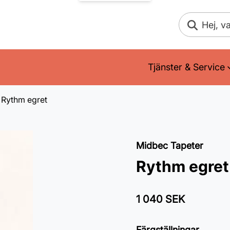
Sök
Tjänster & Service
Rythm egret
Midbec Tapeter
Rythm egret
1 040 SEK
Färgställningar