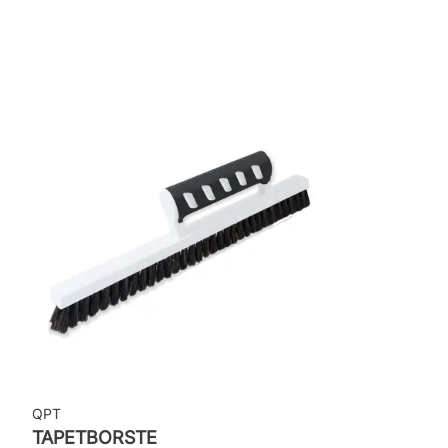
Rekommenderat lim: Hernia non woven
Applicering av lim: Lim strykes på väggen
Leverantörens artikelnummer: ZON201
QPT
TAPETBORSTE