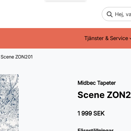
Sök
Tjänster & Service
Scene ZON201
Midbec Tapeter
Scene ZON2
1 999 SEK
Färgställningar