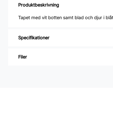
Produktbeskrivning
Tapet med vit botten samt blad och djur i blåt
Specifikationer
Varumärke: Midbec Tapeter
Filer
Kollektion: Amazone
Material: Non Woven
Inga filer
Mönsterpassning: Förskjuten passning
Mönsterrepetition: 64 cm
Rullängd: 10,05 m
Bredd: 0,7 m