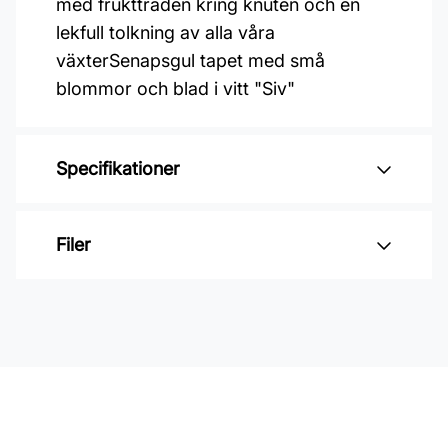
med fruktträden kring knuten och en
lekfull tolkning av alla våra
växterSenapsgul tapet med små
blommor och blad i vitt "Siv"
Specifikationer
Varumärke: Midbec Tapeter
Filer
Kollektion: Lina 2
Material: Non woven
Inga filer
Mönsterpassning: Förskjuten
passning
Mönsterrepetition: 53 cm
Rullängd: 10,05 m