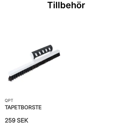
Tillbehör
Bredd: 0,53 m
Rekommenderat lim: Hernia non
woven
Applicering av lim: Lim strykes på
väggen
Leverantörens artikelnummer:
65127
QPT
TAPETBORSTE
259 SEK