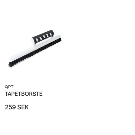
woven
Applicering av lim: Lim strykes på
väggen
Leverantörens artikelnummer:
16044
QPT
TAPETBORSTE
259 SEK