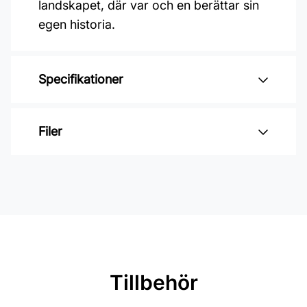
landskapet, där var och en berättar sin
egen historia.
Specifikationer
Varumärke: Midbec Tapeter
Filer
Kollektion: Midolin
Färg: Blå
Inga filer
Material: Non woven
Mönsterpassning: Ingen passning
Rullängd: 10,05 m
Bredd: 0,53 m
Tillbehör
Rekommenderat lim: Hernia non