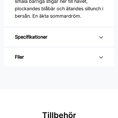
smala barriga stigar ner till havet,
plockandes blåbär och ätandes sillunch i
bersån. En äkta sommardröm.
Specifikationer
Varumärke: Midbec Tapeter
Filer
Kollektion: Saltviken
Material: Non woven
Inga filer
Mönsterrepetition: 53 cm
Rullängd: 10,05 m
Bredd: 0,53 m
Rekommenderat lim: Hernia non
Tillbehör