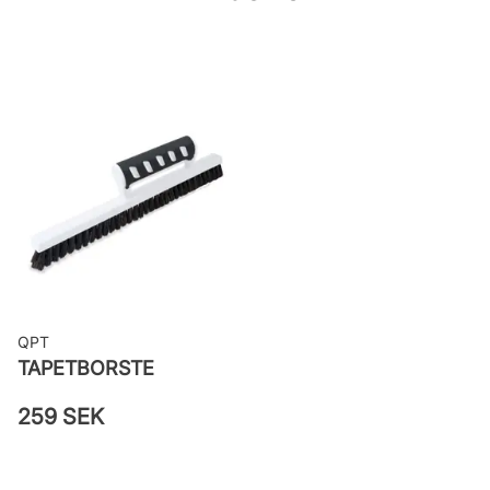
woven
Applicering av lim: Lim strykes på
väggen
Leverantörens artikelnummer:
48027
QPT
TAPETBORSTE
259 SEK