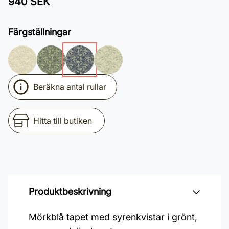
940 SEK
Färgställningar
Beräkna antal rullar
Hitta till butiken
Produktbeskrivning
Mörkblå tapet med syrenkvistar i grönt,