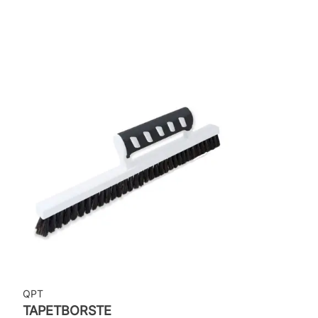
Rekommenderat lim: Hernia non woven
Applicering av lim: Lim strykes på väggen
Leverantörens artikelnummer: 25413
QPT
TAPETBORSTE