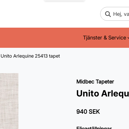
Sök
Tjänster & Service
Unito Arlequine 25413 tapet
Midbec Tapeter
Unito Arleq
940 SEK
Färgställningar