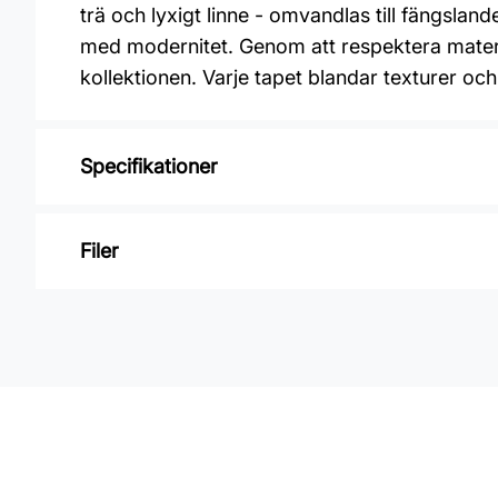
trä och lyxigt linne - omvandlas till fängsland
med modernitet. Genom att respektera materi
kollektionen. Varje tapet blandar texturer och
Specifikationer
Varumärke: Midbec Tapeter
Filer
Kollektion: Nature
Material: Non woven
Inga filer
Mönsterpassning: Rak passning
Mönsterrepetition: 64 cm
Rullängd: 10,05 m
Bredd: 0,53 m