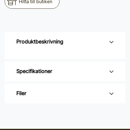
Hitta till butiken
Produktbeskrivning
Specifikationer
Penselbredd: 75 mm
Filer
Leverantörens artikelnummer:
214479
Inga filer