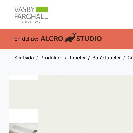
En del av:
Startsida
Produkter
Tapeter
Boråstapeter
Cr