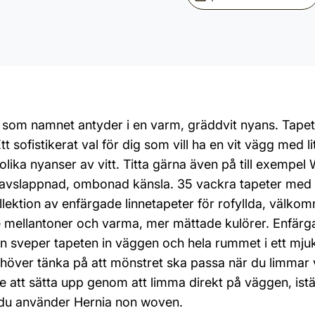
som namnet antyder i en varm, gräddvit nyans. Tapeten 
ofistikerat val för dig som vill ha en vit vägg med lit
olika nyanser av vitt. Titta gärna även på till exempel 
vslappnad, ombonad känsla. 35 vackra tapeter med takti
ollektion av enfärgade linnetapeter för rofyllda, välko
mellantoner och varma, mer mättade kulörer. Enfärgad
uren sveper tapeten in väggen och hela rummet i ett mju
behöver tänka på att mönstret ska passa när du limma
are att sätta upp genom att limma direkt på väggen, istä
 du använder Hernia non woven.