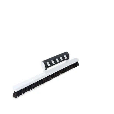
Mönsterrepetition: 26,5 cm
Rullängd: 10,05 m
Bredd: 0,53 m
Applicering av lim: Lim strykes på väggen
Leverantörens artikelnummer: 5527