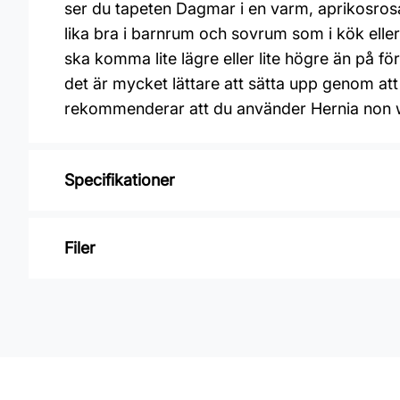
ser du tapeten Dagmar i en varm, aprikosrosa 
lika bra i barnrum och sovrum som i kök ell
ska komma lite lägre eller lite högre än på f
det är mycket lättare att sätta upp genom att 
rekommenderar att du använder Hernia non 
Specifikationer
Varumärke: Boråstapeter
Filer
Kollektion: Swedish grace
Mönster: Blommigt
Inga filer
Färg: Rosa
Material: Non woven
Mönsterpassning: Förskjuten passning