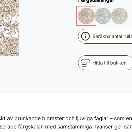
Beräkna antal rull
Hitta till butiken
 av prunkande blomster och ljuvliga fåglar – som en v
anserade färgskalan med samstämmiga nyanser ger samt