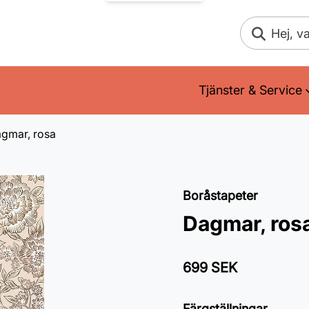
Sök
Tjänster & Service
gmar, rosa
Boråstapeter
Dagmar, ros
699 SEK
Färgställningar