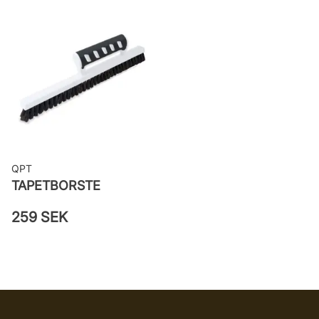
Applicering av lim: Lim strykes på
väggen
Leverantörens artikelnummer: 7584
QPT
TAPETBORSTE
259 SEK