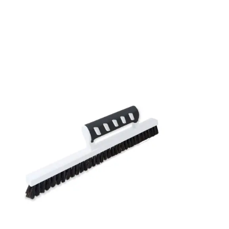
Mönsterpassning: Förskjuten passning
Mönsterrepetition: 64 cm
Rullängd: 10,05 m
Bredd: 0,53 m
Rekommenderat lim: Hernia non woven
Applicering av lim: Lim strykes på väggen
Leverantörens artikelnummer: 4744