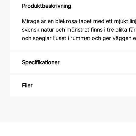
Produktbeskrivning
Mirage är en blekrosa tapet med ett mjukt l
svensk natur och mönstret finns i tre olika f
och speglar ljuset i rummet och ger väggen e
Specifikationer
Varumärke: Boråstapeter
Filer
Kollektion: Graphics
Mönster: Grafiskt, TegelSten
Inga filer
Färg: Rosa
Material: Non woven