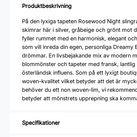
Produktbeskrivning
På den lyxiga tapeten Rosewood Night slingra
skimrar här i silver, gråbeige och grönt mot 
fyller rummet med en harmonisk, elegant och l
som vill inreda din egen, personliga Dream
drömmar. En livsbejakande mix av modern mini
blommönster och tapeter med fransk, lantlig
österländsk influens. Som på ett lyxigt bouti
woven-kvalitet vilket betyder att det är mycke
behöver du ett non woven-lim, vi rekommende
betyder att mönstrets upprepning ska komma l
Specifikationer