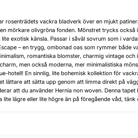
r rosenträdets vackra bladverk över en mjukt patinerad
den mörkare olivgröna fonden. Mönstret trycks också i 
ite exotisk känsla. Passar i såväl sovrum som i varda
y Escape – en trygg, ombonad oas som rymmer både va
malism, romantiska blomster, charmig vintage och int
 charm, men också moderna, mer minimalistiska mönst
que-hotell! En sinnlig, lite bohemisk kollektion för va
t lättare att sätta upp genom att limma direkt på väggen
rar att du använder Hernia non woven. Denna tapet h
ite lägre eller lite högre än på föregående våd, tänk 