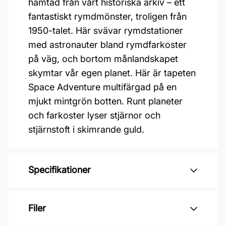
hämtad från vårt historiska arkiv – ett
fantastiskt rymdmönster, troligen från
1950-talet. Här svävar rymdstationer
med astronauter bland rymdfarkoster
på väg, och bortom månlandskapet
skymtar vår egen planet. Här är tapeten
Space Adventure multifärgad på en
mjukt mintgrön botten. Runt planeter
och farkoster lyser stjärnor och
stjärnstoft i skimrande guld.
Specifikationer
Varumärke: Boråstapeter
Filer
Kollektion: Fairyland