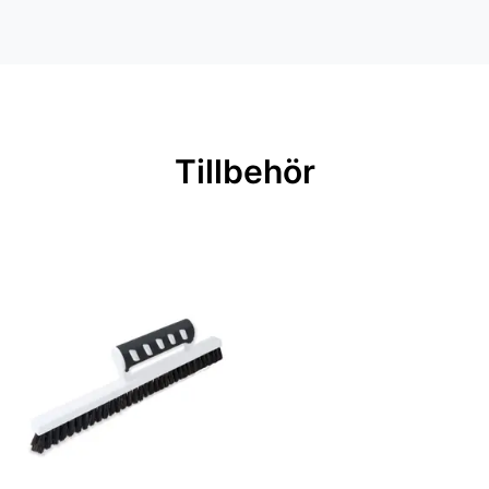
Inga filer
Rullängd: 10,05 m
Bredd: 0,53 m
Rekommenderat lim: Hernia non
woven
Tillbehör
Applicering av lim: Lim strykes på
väggen
Leverantörens artikelnummer: 222-
27