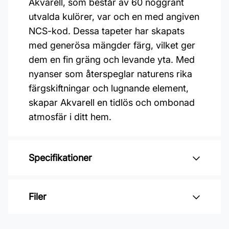
Akvarell, som består av 60 noggrant
utvalda kulörer, var och en med angiven
NCS-kod. Dessa tapeter har skapats
med generösa mängder färg, vilket ger
dem en fin gräng och levande yta. Med
nyanser som återspeglar naturens rika
färgskiftningar och lugnande element,
skapar Akvarell en tidlös och ombonad
atmosfär i ditt hem.
Specifikationer
Varumärke: Duro
Filer
Kollektion: Akvarell
Mönsterpassning: Ingen passning