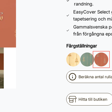
randning.
EasyCover Select g
tapetsering och må
Gammalsvenska pap
från förgångna ep
Färgställningar
Beräkna antal rull
Hitta till butiken