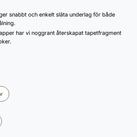
er snabbt och enkelt släta underlag för både
lning.
per har vi noggrant återskapat tapetfragment
oker.
ar