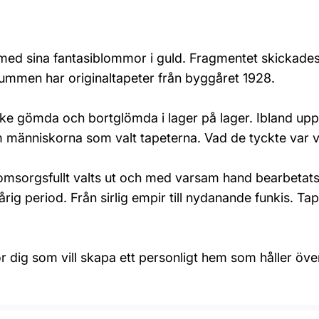
ed sina fantasiblommor i guld. Fragmentet skickades
a rummen har originaltapeter från byggåret 1928.
nske gömda och bortglömda i lager på lager. Ibland up
 människorna som valt tapeterna. Vad de tyckte var va
omsorgsfullt valts ut och med varsam hand bearbetats til
årig period. Från sirlig empir till nydanande funkis. T
 dig som vill skapa ett personligt hem som håller över