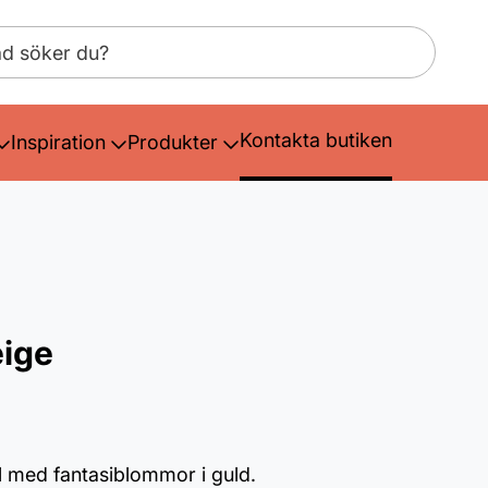
Kontakta butiken
Inspiration
Produkter
ige
l med fantasiblommor i guld.