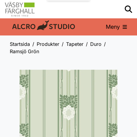
Meny
En del av:
Startsida
Produkter
Tapeter
Duro
Ramsjö Grön