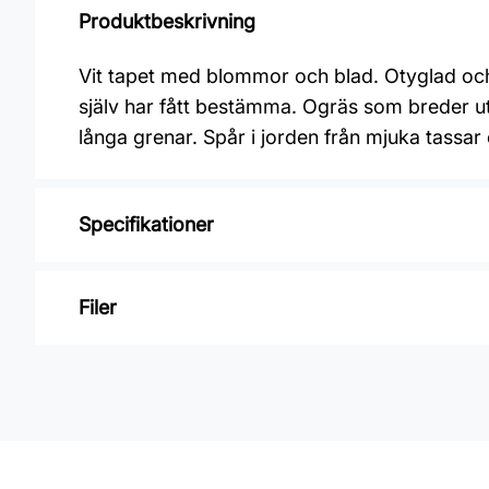
Produktbeskrivning
Vit tapet med blommor och blad. Otyglad och v
själv har fått bestämma. Ogräs som breder ut 
långa grenar. Spår i jorden från mjuka tassar 
Specifikationer
Varumärke: Midbec Tapeter
Filer
Kollektion: Klara o tove
Material: Non woven
Inga filer
Mönsterpassning: Rak passning
Mönsterrepetition: 53 cm