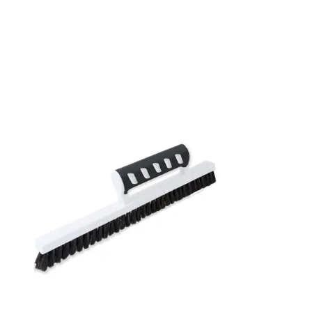
Rullängd: 10,05 m
Bredd: 0,53 m
Rekommenderat lim: Hernia non woven
Applicering av lim: Lim strykes på väggen
Leverantörens artikelnummer: 26014