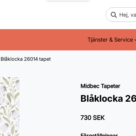
Sök
Tjänster & Service
Blåklocka 26014 tapet
Midbec Tapeter
Blåklocka 2
730 SEK
Färgställningar