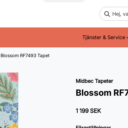
Sök
Tjänster & Service
Blossom RF7493 Tapet
Midbec Tapeter
Blossom RF
1 199 SEK
Färgställningar