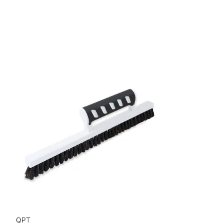
Bredd: 0,69 m
Rekommenderat lim: Hernia non woven
Applicering av lim: Lim strykes på väggen
Leverantörens artikelnummer: RF7493
QPT