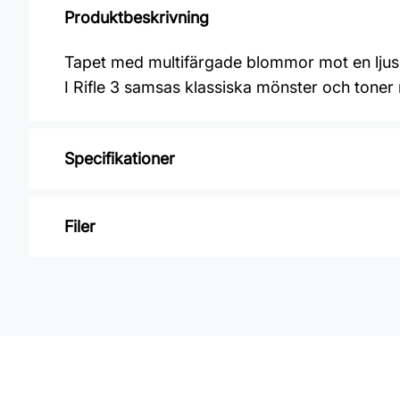
Produktbeskrivning
Tapet med multifärgade blommor mot en ljus
I Rifle 3 samsas klassiska mönster och toner
Specifikationer
Varumärke: Midbec Tapeter
Filer
Kollektion: Rifle 3
Material: Non woven
Inga filer
Mönsterpassning: Förskjuten passning
Mönsterrepetition: 61 cm
Rullängd: 8,2 m