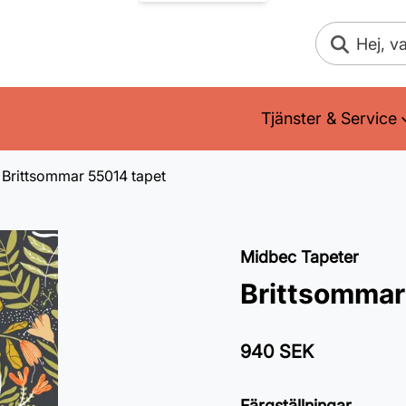
Sök
Tjänster & Service
Brittsommar 55014 tapet
Midbec Tapeter
Brittsommar
940 SEK
Färgställningar