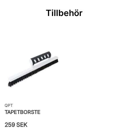
Rullängd: 10,05 m
Tillbehör
Bredd: 0,53 m
Rekommenderat lim: Hernia non
woven
Applicering av lim: Lim strykes på
väggen
Leverantörens artikelnummer:
29027
QPT
TAPETBORSTE
259 SEK