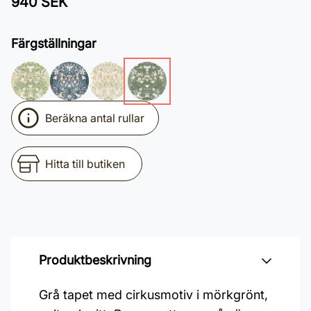
940 SEK
Färgställningar
Beräkna antal rullar
Hitta till butiken
Produktbeskrivning
Grå tapet med cirkusmotiv i mörkgrönt,