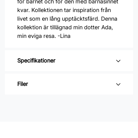
för barnet och för den med barnasinnet
kvar. Kollektionen tar inspiration från
livet som en lång upptäcktsfärd. Denna
kollektion är tillägnad min dotter Ada,
min eviga resa. -Lina
Specifikationer
Varumärke: Midbec Tapeter
Filer
Kollektion: Resan
Material: Non woven
Inga filer
Mönsterpassning: Förskjuten
passning
Mönsterrepetition: 53 cm